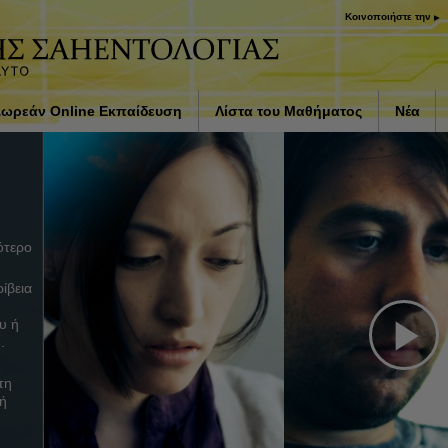
Κοινοποιήστε την
ωρεάν Online Εκπαίδευση
Λίστα του Μαθήματος
Νέα
ς στην
Εισαγωγή
παρντ
Φάρμακα και Ναρκωτικά: Το
Πρόβλημα και η Λύση του
Βοηθήματα για Ασθένειες και
ότερο
Σωματικές Βλάβες
ίβεια
Τα Βασικά Στοιχεία της
Οργάνωσης
υ ή
.
Η Αιτία της Καταπίεσης
Pl
τη
Παιδιά
κή
Vi
ΕΠΙΚΟΙΝΩΝΗΣΤΕ
ΑΠΟΤΕΛΕΣΜΑΤΙΚΑ