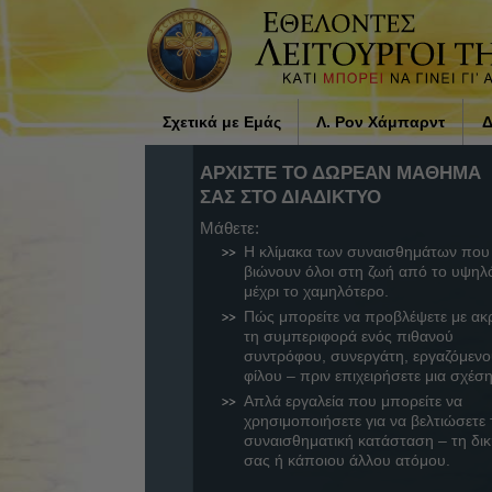
Σχετικά με Εμάς
Λ. Ρον Χάμπαρντ
Δ
Ποιοι είναι οι Εθελοντές
Η επιρροή της θρησκεία
ΑΡΧΙΣΤΕ ΤΟ ΔΩΡΕΑΝ ΜΑΘΗΜΑ
Λειτουργοί;
κοινωνία του Λ. Ρον Χάµ
ΣΑΣ ΣΤΟ ΔΙΑΔΙΚΤΥΟ
Γιατί Βοηθάμε
Μάθετε:
Η κλίμακα των συναισθημάτων που
βιώνουν όλοι στη ζωή από το υψηλ
μέχρι το χαμηλότερο.
Πώς μπορείτε να προβλέψετε με ακρ
τη συμπεριφορά ενός πιθανού
συντρόφου, συνεργάτη, εργαζόμενο
φίλου – πριν επιχειρήσετε μια σχέση
Απλά εργαλεία που μπορείτε να
χρησιμοποιήσετε για να βελτιώσετε 
συναισθηματική κατάσταση – τη δι
σας ή κάποιου άλλου ατόμου.