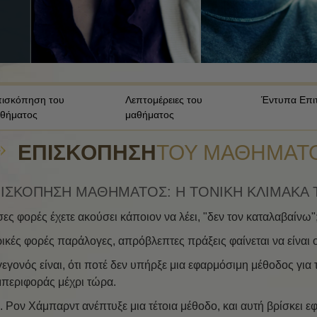
Τα Συστατικά της Κατανόησης
Τα Δυναμικά της Ύπαρξης
Η Τονική Κλίμακα των
Συναισθημάτων
ισκόπηση του
Λεπτομέρειες του
Έντυπα Επι
θήματος
μαθήματος
Ηθική και Καταστάσεις Ηθικής
Βασικές Αρχές Δημοσίων
ΕΠΙΣΚΌΠΗΣΗ
ΤΟΥ ΜΑΘΉΜΑΤ
Σχέσεων
Πώς Επιλύονται οι Διαμάχες
ΙΣΚΟΠΗΣΗ ΜΑΘΗΜΑΤΟΣ: Η ΤΟΝΙΚΗ ΚΛΙΜΑΚΑ
Ακεραιότητα και Τιμιότητα
ες φορές έχετε ακούσει κάποιον να λέει, "δεν τον καταλαβαίνω"
Διεξαγωγή Ερευνών
ικές φορές παράλογες, απρόβλεπτες πράξεις φαίνεται να είνα
γεγονός είναι, ότι ποτέ δεν υπήρξε μια εφαρμόσιμη μέθοδος γ
Ο Γάμος
περιφοράς μέχρι τώρα.
Λύσεις για ένα Επικίνδυνο
Περιβάλλον
. Ρον Χάμπαρντ ανέπτυξε μια τέτοια μέθοδο, και αυτή βρίσκει