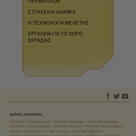
ΠΕΡΙΒΑΛΛΟΝ
ΣΤΟΧΟΙ ΚΑΙ ΙΔΑΝΙΚΑ
Η ΤΕΧΝΟΛΟΓΙΑ ΜΕΛΕΤΗΣ
ΕΡΓΑΛΕΙΑ ΓΙΑ ΤΟ ΧΩΡΟ
ΕΡΓΑΣΙΑΣ
Διεθνείς Ιστοσελίδες
ENGLISH (US/International)
ENGLISH (Australia)
ENGLISH (Canada)
ENGLISH (United Kingdom)
ENGLISH (Ireland)
ENGLISH (New Zealand)
עברית
DANSK
FRANÇAIS
日本語
РУССКИЙ
繁體中文
NEDERLANDS
DEUTSCH
MAGYAR
NORSK
SVENSKA
ESPAÑOL