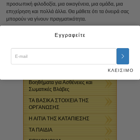
προσωπική φιλοδοξία, μια οικογένεια, μια ομάδα, μια
επιχείρηση και πολλά άλλα. Θα μάθετε ότι τα όνειρά σας
μπορούν να γίνουν πραγματικότητα.
Ξεκινήστε τώρα >>
Εγγραφείτε
ΔΩΡΕΆΝ ONLINE
ΜΑΘΉΜΑΤΑ
ΦΑΡΜΑΚΑ ΚΑΙ ΝΑΡΚΩΤΙΚΑ: ΤΟ
ΚΛΕΙΣΙΜΟ
ΠΡΟΒΛΗΜΑ ΚΑΙ Η ΛΥΣΗ ΤΟΥ
Βοηθήματα για Ασθένειες και
Σωματικές Βλάβες
ΤΑ ΒΑΣΙΚΑ ΣΤΟΙΧΕΙΑ ΤΗΣ
ΟΡΓΑΝΩΣΗΣ
Η ΑΙΤΙΑ ΤΗΣ ΚΑΤΑΠΙΕΣΗΣ
ΤΑ ΠΑΙΔΙΑ