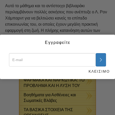
Αυτό το μάθημα και το αντίστοιχο βιβλιαράκι
περιλαμβάνουν πολλές ασκήσεις που ανέπτυξε ο Λ. Ρον
Χάμπαρντ για να βελτιώσει κανείς το επίπεδο
επικοινωνίας του, οι οποίες έχουν μεγάλη πρακτική
εφαρμογή στη ζωή. Η πλήρης κατανόηση αυτών των
δεδομένων θα σας εφοδιάσει με τα εργαλεία που μπορείτε
Εγγραφείτε
να χρησιμοποιείτε για πάντα.
Ξεκινήστε τώρα >>
ΔΩΡΕΆΝ ONLINE
ΜΑΘΉΜΑΤΑ
ΚΛΕΙΣΙΜΟ
ΦΑΡΜΑΚΑ ΚΑΙ ΝΑΡΚΩΤΙΚΑ: ΤΟ
ΠΡΟΒΛΗΜΑ ΚΑΙ Η ΛΥΣΗ ΤΟΥ
Βοηθήματα για Ασθένειες και
Σωματικές Βλάβες
ΤΑ ΒΑΣΙΚΑ ΣΤΟΙΧΕΙΑ ΤΗΣ