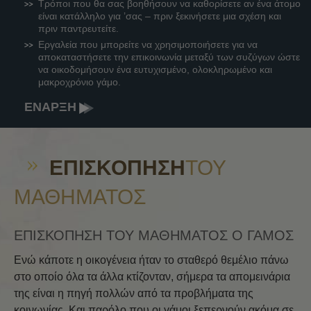
Τρόποι που θα σας βοηθήσουν να καθορίσετε αν ένα άτομο
είναι κατάλληλο για ’σας – πριν ξεκινήσετε μια σχέση και
πριν παντρευτείτε.
Εργαλεία που μπορείτε να χρησιμοποιήσετε για να
αποκαταστήσετε την επικοινωνία μεταξύ των συζύγων ώστε
να οικοδομήσουν ένα ευτυχισμένο, ολοκληρωμένο και
μακροχρόνιο γάμο.
ΕΝΑΡΞΗ
ΕΠΙΣΚΌΠΗΣΗ
ΤΟΥ
ΜΑΘΉΜΑΤΟΣ
ΕΠΙΣΚΟΠΗΣΗ ΤΟΥ ΜΑΘΗΜΑΤΟΣ Ο ΓΑΜΟΣ
Ενώ κάποτε η οικογένεια ήταν το σταθερό θεμέλιο πάνω
στο οποίο όλα τα άλλα κτίζονταν, σήμερα τα απομεινάρια
της είναι η πηγή πολλών από τα προβλήματα της
κοινωνίας. Και παρόλο που οι γάμοι ξεπερνούν ακόμα σε