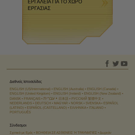
ΕΡΓΑΛΕΙΑ ΓΙΑ ΤΟ ΧΩΡΟ
ΕΡΓΑΣΙΑΣ
Διεθνείς Ιστοσελίδες
ENGLISH (US/International)
ENGLISH (Australia)
ENGLISH (Canada)
ENGLISH (United Kingdom)
ENGLISH (Ireland)
ENGLISH (New Zealand)
עברית
DANSK
FRANÇAIS
日本語
РУССКИЙ
繁體中文
NEDERLANDS
DEUTSCH
MAGYAR
NORSK
SVENSKA
ESPAÑOL
(LATINO)
ESPAÑOL (CASTELLANO)
ΕΛΛΗΝΙΚA
ITALIANO
PORTUGUÊS
Σύνδεσμοι
Σχετικά με Εμάς
ΒΟΗΘΕΙΑ ΣΕ ΑΣΘΕΝΕΙΣ Ή ΤΡΑΥΜΑΤΙΕΣ
Δωρεάν